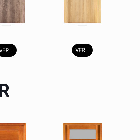
VER +
VER +
R