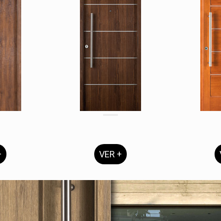
+
VER +